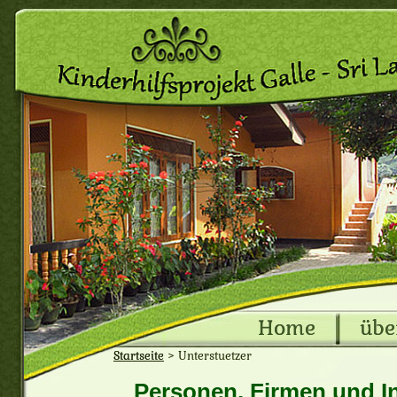
Home
übe
Startseite
>
Unterstuetzer
Personen, Firmen und In