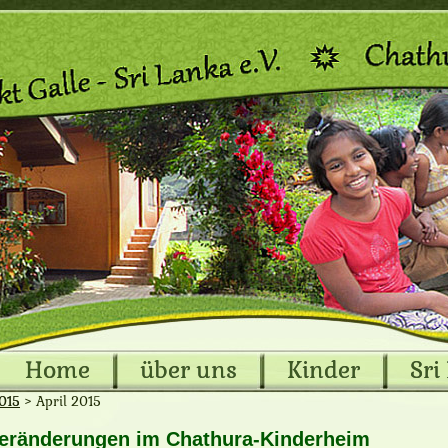
Home
über uns
Kinder
Sri
2015
>
April 2015
Veränderungen im Chathura-Kinderheim