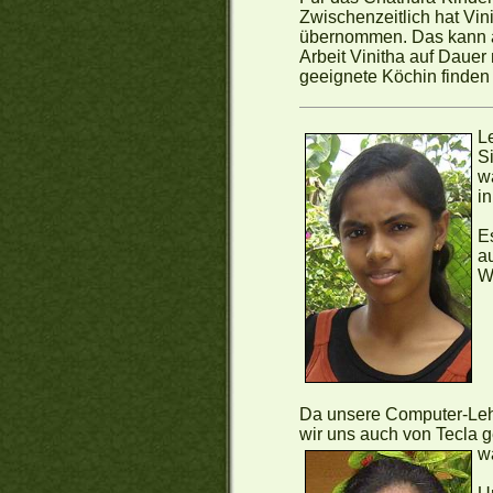
Zwischenzeitlich hat Vin
übernommen. Das kann ab
Arbeit Vinitha auf Dauer n
geeignete Köchin finden
L
S
w
i
Es
a
W
Da unsere Computer-Lehre
wir uns auch von Tecla g
w