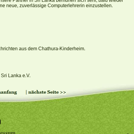
nsere Partner in Sri Lanka bemühen sich sehr, bald wieder
ine neue, zuverlässige Computerlehrerin einzustellen.
chrichten aus dem Chathura-Kinderheim.
- Sri Lanka e.V.
ressum