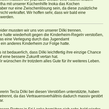
itha mit unserer Küchenhilfe Inoka das Kochen
er nur eine Zwischenlösung sein, da diese zusätzliche
icht verkraftet. Wir hoffen sehr, dass wir bald eine
 werden.
eider mussten wir uns von unserer Dilki trennen.
ie hatte wiederholt gegen die Kinderheim-Regeln verstoßen,
as eine Verlegung durch das Jugendamt
n ein anderes Kinderheim zur Folge hatte.
 ist bedauerlich, dass Dilki leichtfertig ihre einzige Chance
uf eine bessere Zukunft vertan hat.
ir wünschen ihr trotzdem alles Gute für ihr weiteres Leben.
rin Tecla Dilki bei diesen Verstößen unterstützte, haben
etrennt, da das Vertrauensverhältnis dadurch massiv gestört
ar.