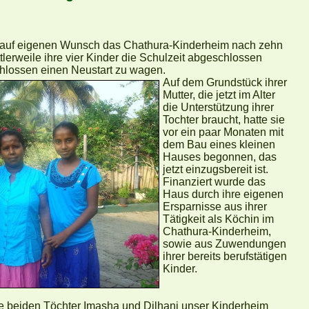
t auf eigenen Wunsch das Chathura-Kinderheim nach zehn
tlerweile ihre vier Kinder die Schulzeit abgeschlossen
schlossen einen Neustart zu wagen.
Auf dem Grundstück ihrer
Mutter, die jetzt im Alter
die Unterstützung ihrer
Tochter braucht, hatte sie
vor ein paar Monaten mit
dem Bau eines kleinen
Hauses begonnen, das
jetzt einzugsbereit ist.
Finanziert wurde das
Haus durch ihre eigenen
Ersparnisse aus ihrer
Tätigkeit als Köchin im
Chathura-Kinderheim,
sowie aus Zuwendungen
ihrer bereits berufstätigen
Kinder.
re beiden Töchter Imasha und Dilhani unser Kinderheim