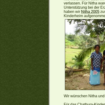
verlassen. Für Nitha war
Unterstützung bei der Erz
haben wir
Nitha 2005
zus
Kinderheim aufgenomme
Wir wünschen Nitha und 
Für das Chathura-Kinder