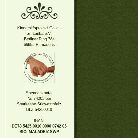
Kinderhilfsprojekt Galle -
Sri Lanka e.V.
Berliner Ring 78a
66955 Pirmasens
Spendenkonto:
Nr. 74203 bei
Sparkasse Südwestpfalz
BLZ 54250010
IBAN:
DE78 5425 0010 0000 0742 03
BIC: MALADE51SWP