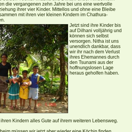
en die vergangenen zehn Jahre bei uns eine wertvolle
iehung ihrer vier Kinder. Mittellos und ohne eine Bleibe
ammen mit ihren vier kleinen Kindern im Chathura-
n.
Jetzt sind ihre Kinder bis
auf Dilhani volljährig und
können sich selbst
versorgen. Nitha ist uns
unendlich dankbar, dass
wir ihr nach dem Verlust
ihres Ehemannes durch
den Tsunami aus der
hoffnungslosen Lage
heraus geholfen haben.
ihren Kindern alles Gute auf ihrem weiteren Lebensweg.
heim müssen wir jetzt aber wieder eine Köchin finden.