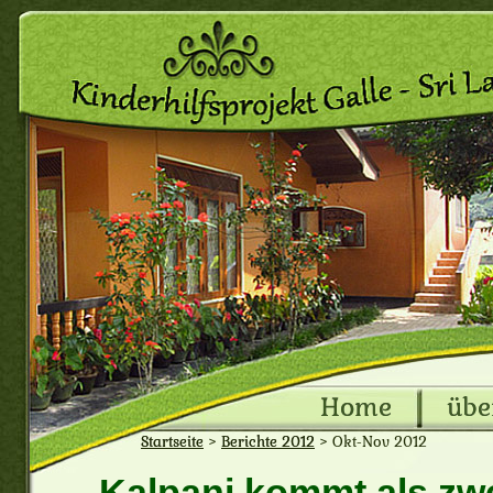
Home
übe
Startseite
>
Berichte 2012
>
Okt-Nov 2012
Kalpani kommt als zwe