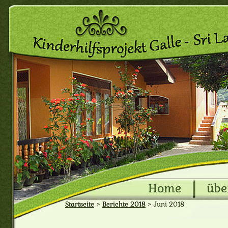
Home
übe
Startseite
>
Berichte 2018
>
Juni 2018