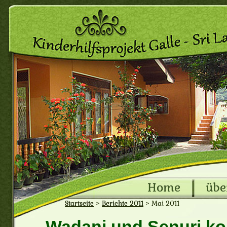
Home
übe
Startseite
>
Berichte 2011
>
Mai 2011
Wadani und Senuri ko