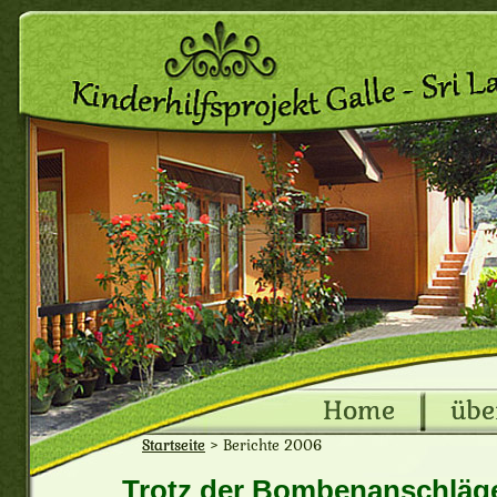
Home
übe
Startseite
>
Berichte 2006
Trotz der Bombenanschläge